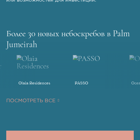
или возможностей для инвестиций.
Более 30 новых небоскребов в Palm
Jumeirah
Olaia Residences
PASSO
Ocea
ПОСМОТРЕТЬ ВСЕ