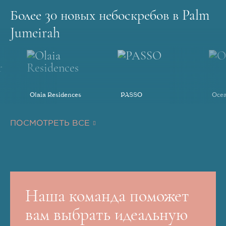
Более 30 новых небоскребов в Palm
Jumeirah
Olaia Residences
PASSO
Ocea
ПОСМОТРЕТЬ ВСЕ
Наша команда поможет
вам выбрать идеальную